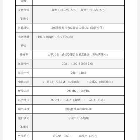
漂移
灵敏度温
典型：±0.02%FS/℃ 最大：±0.05%FS/℃
度漂移
过载能力
2倍满量程压力或最大110MPa（取最小值）
有效测量
﹥106压力循环（P:10-90%FS）
寿命
分辨率
大于10-5（通常受限采集显示设备，理论无限小）
抗振动性
20g，（IEC 60068-2-6）
抗冲击性
20g， 11mS
负载电阻
≤（U-12）/0.02 Ω（电流输出） >100KΩ（电压输出）
绝缘电阻
200MΩ，100VDC
压力接口
M20*1.5 G1/2 （典型）； G1/4（可选）
电气连接
接插件或直出电缆2m
接口及壳
304/316L不锈钢
体材料
外壳防护
插头型（IP65） 电缆型（IP67）