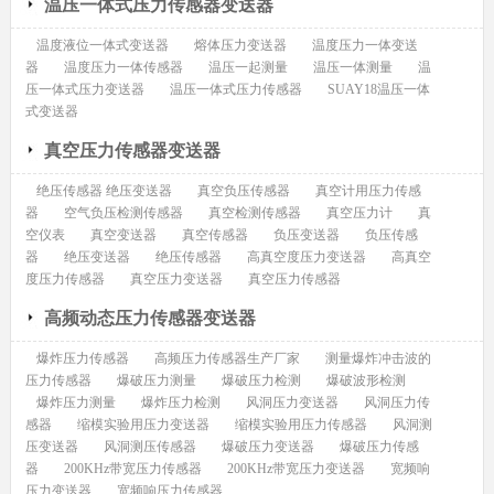
温压一体式压力传感器变送器
温度液位一体式变送器
熔体压力变送器
温度压力一体变送
器
温度压力一体传感器
温压一起测量
温压一体测量
温
压一体式压力变送器
温压一体式压力传感器
SUAY18温压一体
式变送器
真空压力传感器变送器
绝压传感器 绝压变送器
真空负压传感器
真空计用压力传感
器
空气负压检测传感器
真空检测传感器
真空压力计
真
空仪表
真空变送器
真空传感器
负压变送器
负压传感
器
绝压变送器
绝压传感器
高真空度压力变送器
高真空
度压力传感器
真空压力变送器
真空压力传感器
高频动态压力传感器变送器
爆炸压力传感器
高频压力传感器生产厂家
测量爆炸冲击波的
压力传感器
爆破压力测量
爆破压力检测
爆破波形检测
爆炸压力测量
爆炸压力检测
风洞压力变送器
风洞压力传
感器
缩模实验用压力变送器
缩模实验用压力传感器
风洞测
压变送器
风洞测压传感器
爆破压力变送器
爆破压力传感
器
200KHz带宽压力传感器
200KHz带宽压力变送器
宽频响
压力变送器
宽频响压力传感器