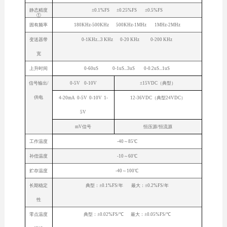
静态精度
±0.1%FS ±0.25%FS ±0.5%FS
①
固有频率
180KHz-500KHz 500KHz-1MHz 1MHz-2MHz
变送器带
0-1KHz...3 KHz 0-20 KHz 0-200 KHz
宽
上升时间
0-60uS 0-1uS...3uS 0-0.2uS...1uS
信号输出/
0-5V 0-10V
±15VDC（典型）
供电
4-20mA 0-5V 0-10V 1-
12-36VDC（典型24VDC）
5V
mV信号
恒压源/恒流源
工作温度
-40～85℃
补偿温度
-10～60℃
贮存温度
-40～100℃
长期稳定
典型：±0.1%FS/年 最大：±0.2%FS/年
性
零点温度
典型：±0.02%FS/℃ 最大：±0.05%FS/℃