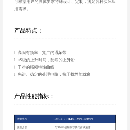
可根据用户的具体要求特殊设计、定制，满足各种实际应
用需求。
产品特点：
l 高固有频率，宽广的通频带
l uS级的上升时间，陡峭的上升沿
l 干净的幅频特性曲线
l 先进、稳定的处理电路，抗干扰性能优良
产品性能指标：
测量范围
-100KPa~0-10KPa...1MPa...100MPa
测量介质
与316不锈钢兼容的气体或液体