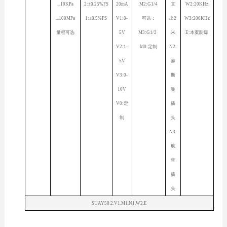
...10KPa
2:±0.25%FS
20mA
M2:G1/4
直
W2:20KHz
...100MPa
1:±0.5%FS
V1:0-
可选：
出2
W3:200KHz
量程可选
5V
M3:G1/2
米
E:本案防爆
V2:1-
M0:定制
N2:
5V
赫
V3:0-
斯
10V
曼
V0:定
插
制
头
N3:
航
空
插
头
SUAY50.2.V1.M1.N1.W2.E