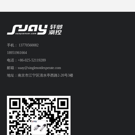
手机： 13770560082
18951961664
电话：+86-025-52119289
邮箱：suay@singlenotdesperate.com
地址：南京市江宁区清水亭西路2-20号3楼