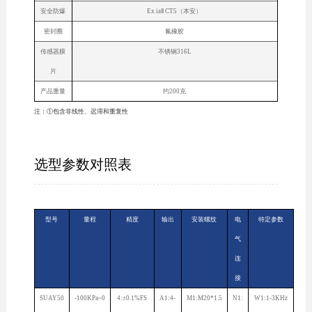
安全防爆
Ex iaⅡ CT5（本安）
密封圈
氟橡胶
传感器膜
不锈钢316L
片
产品重量
约200克
注：①包含非线性、迟滞和重复性
选型参数对照表
型号
量程
精度
输出
安装螺纹
电
特定参数
气
连
接
SUAY50
-100KPa~0
4:±0.1%FS
A1:4-
M1:M20*1.5
N1:
W1:1-3KHz